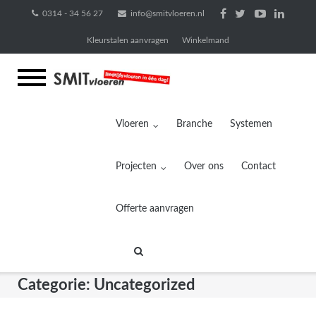
Ga
0314 - 34 56 27
info@smitvloeren.nl
naar
Kleurstalen aanvragen
Winkelmand
de
inhoud
Vloeren
Branche
Systemen
Projecten
Over ons
Contact
Offerte aanvragen
Categorie:
Uncategorized