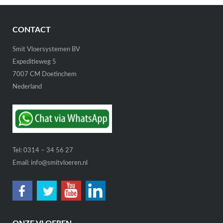
CONTACT
Smit Vloersystemen BV
Expeditieweg 5
7007 CM Doetinchem
Nederland
Tel:
0314 – 34 56 27
Email:
info@smitvloeren.nl