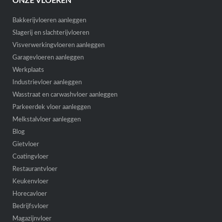
ONZE VLOEREN
Bakkerijvloeren aanleggen
Slagerij en slachterijvloeren
Visverwerkingvloeren aanleggen
Garagevloeren aanleggen
Werkplaats
Industrievloer aanleggen
Wasstraat en carwashvloer aanleggen
Parkeerdek vloer aanleggen
Melkstalvloer aanleggen
Blog
Gietvloer
Coatingvloer
Restaurantvloer
Keukenvloer
Horecavloer
Bedrijfsvloer
Magazijnvloer