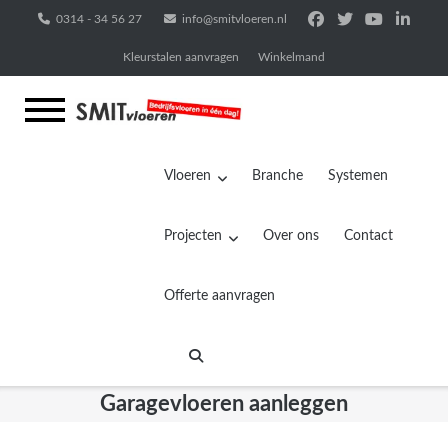
Ga
0314 - 34 56 27
info@smitvloeren.nl
naar
Kleurstalen aanvragen
Winkelmand
de
inhoud
Vloeren
Branche
Systemen
Projecten
Over ons
Contact
Offerte aanvragen
Garagevloeren aanleggen