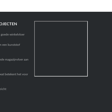
OJECTEN
n goede winkelvloer
n een kunststof
de magazijnvloer aan
at betekent het voor
richt