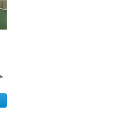
n
in,