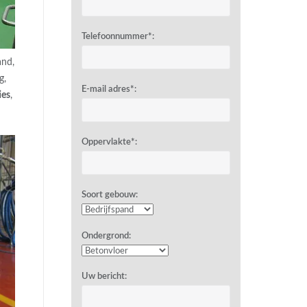
Telefoonnummer*:
and,
g,
E-mail adres*:
ies
,
Oppervlakte*:
Soort gebouw:
Ondergrond:
Uw bericht: