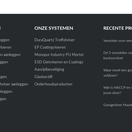
N
ONZE SYSTEMEN
RECENTE PR
leggen
DuraQuartz Troffelvloer
Vereisten voor ee
jvloeren
EP Coatingvloeren
De 5 voordelen va
en aanleggen
Monopur Industry PU Mortel
kantoorvloer
eggen
ESD Gietvloeren en Coatings
Aanrijdbeveiliging
Waar moet een goe
voldoen?
ggen
Glasbord®
hvloer aanleggen
Onderhoudsproducten
Wat is HACCP en w
nleggen
jouw vloer?
ggen
Garagevloer Maast