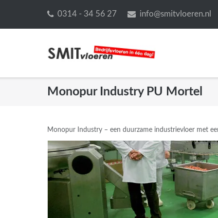
Ga
0314 - 34 56 27
info@smitvloeren.nl
naar
de
inhoud
Monopur Industry PU Mortel
Monopur Industry – een duurzame industrievloer met een