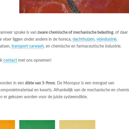
anneer sprake is van
zware chemische of mechanische belasting
, of daar
 vloer liggen onder andere in de horeca,
slachthuizen
,
visindustrie
,
aatsen,
transport carwash
, en chemische en farmaceutische industrie.
jk
contact
met ons opnemen!
 worden in een
dikte van 5-9mm
. De Monopur is een mengsel van
composietmateriaal en kwarts. Afhankelijk van de mechanische en chemi
n er gekozen worden voor de juiste systeemdikte.