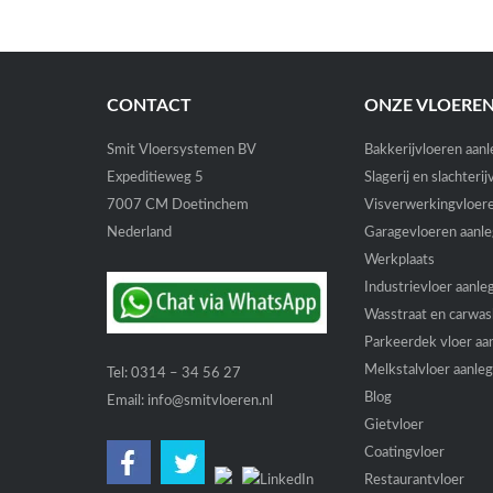
CONTACT
ONZE VLOERE
Smit Vloersystemen BV
Bakkerijvloeren aan
Expeditieweg 5
Slagerij en slachteri
7007 CM Doetinchem
Visverwerkingvloer
Nederland
Garagevloeren aanl
Werkplaats
Industrievloer aanle
Wasstraat en carwas
Parkeerdek vloer aa
Melkstalvloer aanle
Tel:
0314 – 34 56 27
Blog
Email:
info@smitvloeren.nl
Gietvloer
Coatingvloer
Restaurantvloer