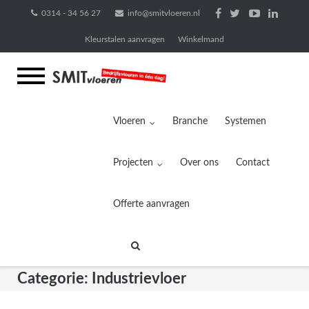
Ga
0314 - 34 56 27
info@smitvloeren.nl
naar
Kleurstalen aanvragen
Winkelmand
de
inhoud
Vloeren
Branche
Systemen
Projecten
Over ons
Contact
Offerte aanvragen
Categorie:
Industrievloer