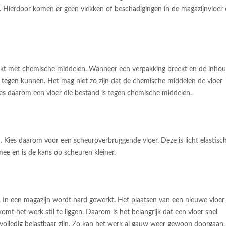
en. Hierdoor komen er geen vlekken of beschadigingen in de magazijnvloer
erkt met chemische middelen. Wanneer een verpakking breekt en de inho
l tegen kunnen. Het mag niet zo zijn dat de chemische middelen de vloer
es daarom een vloer die bestand is tegen chemische middelen.
. Kies daarom voor een scheuroverbruggende vloer. Deze is licht elastisc
ee en is de kans op scheuren kleiner.
r. In een magazijn wordt hard gewerkt. Het plaatsen van een nieuwe vloer
omt het werk stil te liggen. Daarom is het belangrijk dat een vloer snel
volledig belastbaar zijn. Zo kan het werk al gauw weer gewoon doorgaan.