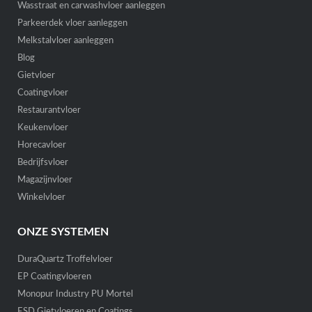
Wasstraat en carwashvloer aanleggen
Parkeerdek vloer aanleggen
Melkstalvloer aanleggen
Blog
Gietvloer
Coatingvloer
Restaurantvloer
Keukenvloer
Horecavloer
Bedrijfsvloer
Magazijnvloer
Winkelvloer
ONZE SYSTEMEN
DuraQuartz Troffelvloer
EP Coatingvloeren
Monopur Industry PU Mortel
ESD Gietvloeren en Coatings