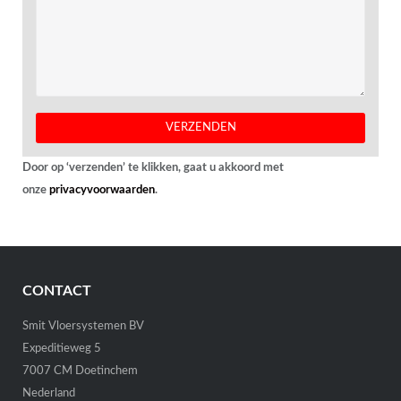
Door op ‘verzenden’ te klikken, gaat u akkoord met
onze
privacyvoorwaarden
.
CONTACT
Smit Vloersystemen BV
Expeditieweg 5
7007 CM Doetinchem
Nederland