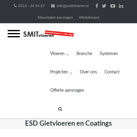
Ga
0314 - 34 56 27
info@smitvloeren.nl
naar
Kleurstalen aanvragen
Winkelmand
de
inhoud
Vloeren
Branche
Systemen
Projecten
Over ons
Contact
Offerte aanvragen
ESD Gietvloeren en Coatings