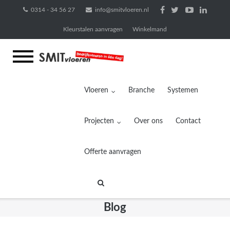
Ga
0314 - 34 56 27
info@smitvloeren.nl
naar
Kleurstalen aanvragen
Winkelmand
de
inhoud
Vloeren
Branche
Systemen
Projecten
Over ons
Contact
Offerte aanvragen
Blog