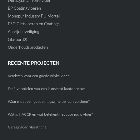
DuraQuartz Troffelvloer
Vakantiepark De Heigraaf
De Heygraeff 9
Woudenberg
EP Coatingvloeren
Routebeschrijving
Monopur Industry PU Mortel
Vakantiepark De Heigraaf
Heygraeff 9
Woudenberg
ESD Gietvloeren en Coatings
Routebeschrijving
Aanrijdbeveiliging
Vakantiepark De Heigraaf
De Heygraeff 9
Woudenberg
Glasbord®
Routebeschrijving
Onderhoudsproducten
Ararat groente en fruit
Traaij 68
Driebergen - Rijsenburg
Routebeschrijving
RECENTE PROJECTEN
Explain
Disketteweg 6
Amersfoort
Routebeschrijving
Vereisten voor een goede winkelvloer
ROC Midden Nederland – Amersfoort
Disketteweg 2-4
Amersfoort
De 5 voordelen van een kunststof kantoorvloer
Routebeschrijving
Waar moet een goede magazijnvloer aan voldoen?
Montgomery’s Ice Cream
Industrieweg 9
Maartensdijk
Routebeschrijving
Wat is HACCP en wat betekent het voor jouw vloer?
Kringloopcentrum Leusden
Bedrijfsweg 1
Leusden
Routebeschrijving
Garagevloer Maastricht
Mevecom B.V.
De kemenij 10
Leusden