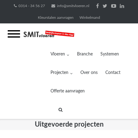
Ga
0314 - 34 56 27
info@smitvloeren.nl
naar
Kleurstalen aanvragen
Winkelmand
de
inhoud
Vloeren
Branche
Systemen
Projecten
Over ons
Contact
Offerte aanvragen
Uitgevoerde projecten