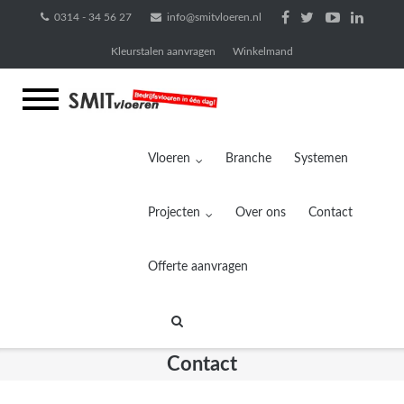
Ga
0314 - 34 56 27
info@smitvloeren.nl
naar
Kleurstalen aanvragen
Winkelmand
de
inhoud
Vloeren
Branche
Systemen
Projecten
Over ons
Contact
Offerte aanvragen
Contact