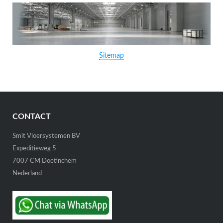
Sitemap
CONTACT
Smit Vloersystemen BV
Expeditieweg 5
7007 CM Doetinchem
Nederland