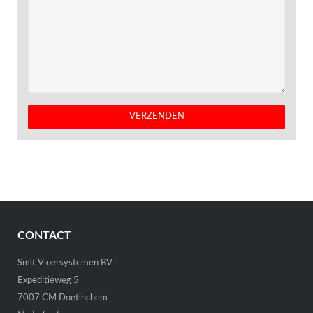
CONTACT
Smit Vloersystemen BV
Expeditieweg 5
7007 CM Doetinchem