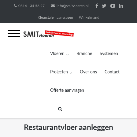
Ga
0314 - 34 56 27
info@smitvloeren.nl
naar
Kleurstalen aanvragen
Winkelmand
de
inhoud
Vloeren
Branche
Systemen
Projecten
Over ons
Contact
Offerte aanvragen
Restaurantvloer aanleggen