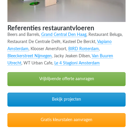
Referenties restaurantvloeren
Beers and Barrels,
Grand Central Den Haag
, Restaurant Beluga,
Restaurant De Centrale Delft, Kasteel De Berckt,
Vapiano
Amsterdam
, Klooser Amersfoort,
BIRD Rotterdam
,
Bleeckerstreet Nijmegen
, Jacky Jeaken Dilsen,
Van Buuren
Utrecht
, WT Urban Cafe,
Le 4 Stagioni Amsterdam
Vrijblijvende offerte aanvragen
Bekijk projecten
Gratis kleurstalen aanvragen