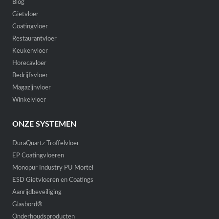
Blog
Gietvloer
Coatingvloer
Restaurantvloer
Keukenvloer
Horecavloer
Bedrijfsvloer
Magazijnvloer
Winkelvloer
ONZE SYSTEMEN
DuraQuartz Troffelvloer
EP Coatingvloeren
Monopur Industry PU Mortel
ESD Gietvloeren en Coatings
Aanrijdbeveiliging
Glasbord®
Onderhoudsproducten