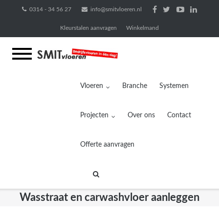
Ga
0314 - 34 56 27
info@smitvloeren.nl
naar
Kleurstalen aanvragen
Winkelmand
de
inhoud
Vloeren
Branche
Systemen
Projecten
Over ons
Contact
Offerte aanvragen
Wasstraat en carwashvloer aanleggen