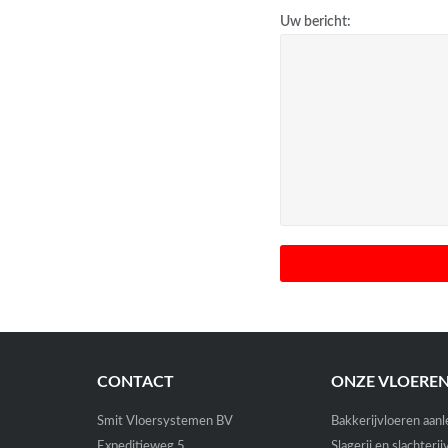
Uw bericht:
CONTACT
ONZE VLOERE
Smit Vloersystemen BV
Bakkerijvloeren aan
Expeditieweg 5
Slagerij en slachteri