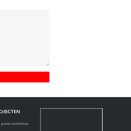
OJECTEN
n goede winkelvloer