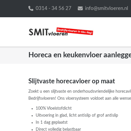
Ga
0314 - 34 56 27
info@smitvloeren.nl
naar
de
inhoud
Horeca en keukenvloer aanlegg
Slijtvaste horecavloer op maat
Zoekt u een slijtvaste en onderhoudsvriendelijke horecav
Bedrijfsvloeren! Ons vloersysteem voldoet aan alle wense
100% Vloeistofdicht
Uitvoering in glad, licht antislip of grof antislip
In 1 dag geplaatst
Direct volledig belastbaar