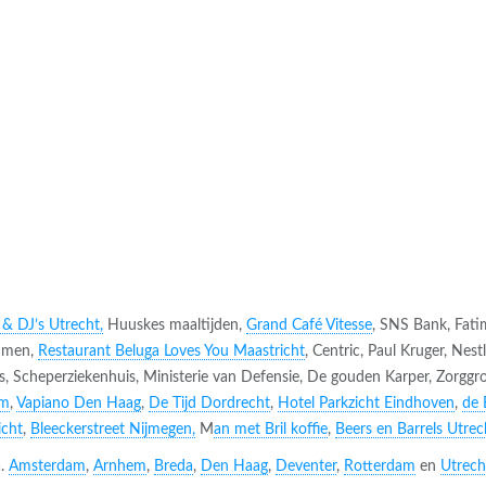
 & DJ’s Utrecht,
Huuskes maaltijden,
Grand Café Vitesse
, SNS Bank, Fati
Emmen,
Restaurant Beluga Loves You Maastricht
, Centric, Paul Kruger, Nes
s, Scheperziekenhuis, Ministerie van Defensie, De gouden Karper, Zorgg
em
,
Vapiano Den Haag
,
De Tijd Dordrecht
,
Hotel Parkzicht Eindhoven
,
de 
icht
,
Bleeckerstreet Nijmegen,
M
an met Bril koffie
,
Beers en Barrels Utrec
a.
Amsterdam
,
Arnhem
,
Breda
,
Den Haag
,
Deventer
,
Rotterdam
en
Utrech