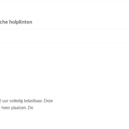
he holplinten
!
2 uur volledig belastbaar. Deze
r heen plaatsen. De