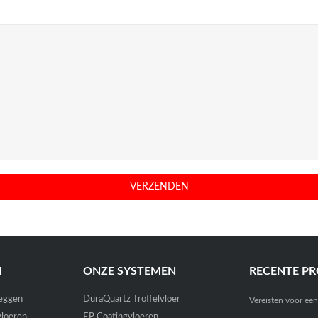
N
ONZE SYSTEMEN
RECENTE PR
leggen
DuraQuartz Troffelvloer
Vereisten voor ee
jvloeren
EP Coatingvloeren