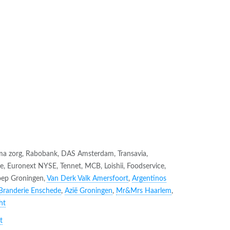
ma zorg, Rabobank, DAS Amsterdam, Transavia,
tle, Euronext NYSE, Tennet, MCB, Loishii, Foodservice,
roep Groningen,
Van Derk Valk Amersfoort
,
Argentinos
Branderie Enschede
,
Azië Groningen
,
Mr&Mrs Haarlem
,
ht
t