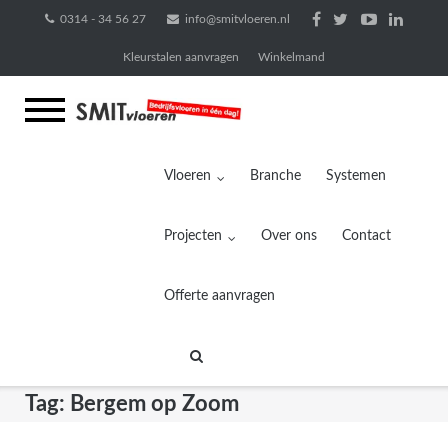
Ga
0314 - 34 56 27
info@smitvloeren.nl
naar
Kleurstalen aanvragen
Winkelmand
de
inhoud
Vloeren
Branche
Systemen
Projecten
Over ons
Contact
Offerte aanvragen
Tag:
Bergem op Zoom