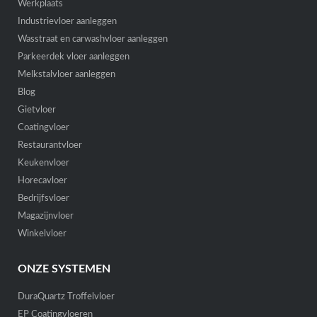
Werkplaats
Industrievloer aanleggen
Wasstraat en carwashvloer aanleggen
Parkeerdek vloer aanleggen
Melkstalvloer aanleggen
Blog
Gietvloer
Coatingvloer
Restaurantvloer
Keukenvloer
Horecavloer
Bedrijfsvloer
Magazijnvloer
Winkelvloer
ONZE SYSTEMEN
DuraQuartz Troffelvloer
EP Coatingvloeren