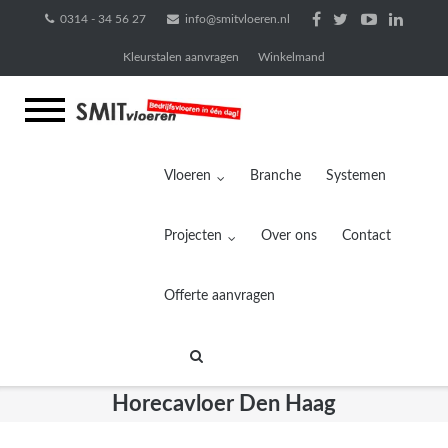
Ga
0314 - 34 56 27
info@smitvloeren.nl
naar
Kleurstalen aanvragen
Winkelmand
de
inhoud
Vloeren
Branche
Systemen
Projecten
Over ons
Contact
Offerte aanvragen
Horecavloer Den Haag