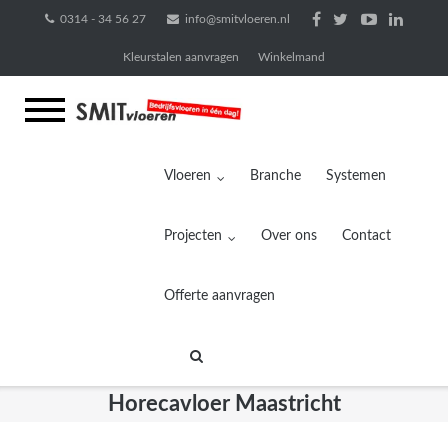
Ga
0314 - 34 56 27
info@smitvloeren.nl
naar
Kleurstalen aanvragen
Winkelmand
de
inhoud
Vloeren
Branche
Systemen
Projecten
Over ons
Contact
Offerte aanvragen
Horecavloer Maastricht