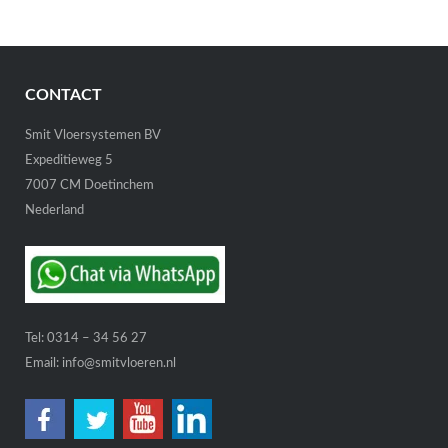
CONTACT
Smit Vloersystemen BV
Expeditieweg 5
7007 CM Doetinchem
Nederland
Tel:
0314 – 34 56 27
Email:
info@smitvloeren.nl