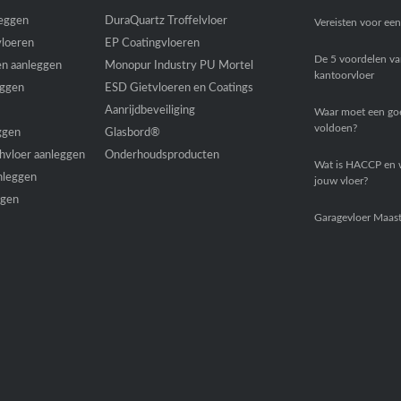
leggen
DuraQuartz Troffelvloer
Vereisten voor ee
jvloeren
EP Coatingvloeren
De 5 voordelen va
en aanleggen
Monopur Industry PU Mortel
kantoorvloer
eggen
ESD Gietvloeren en Coatings
Aanrijdbeveiliging
Waar moet een goe
voldoen?
ggen
Glasbord®
hvloer aanleggen
Onderhoudsproducten
Wat is HACCP en w
nleggen
jouw vloer?
ggen
Garagevloer Maast