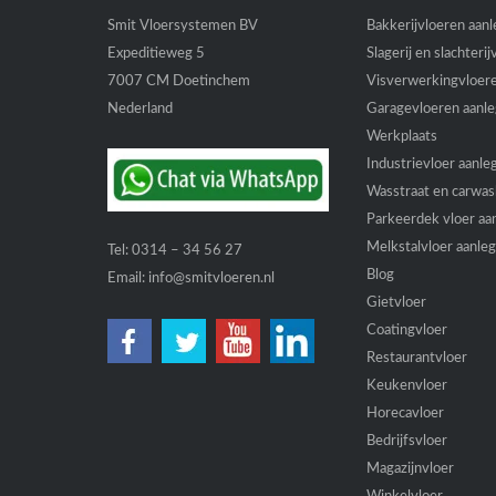
Smit Vloersystemen BV
Bakkerijvloeren aan
Expeditieweg 5
Slagerij en slachteri
7007 CM Doetinchem
Visverwerkingvloer
Nederland
Garagevloeren aanl
Werkplaats
Industrievloer aanle
Wasstraat en carwas
Parkeerdek vloer aa
Melkstalvloer aanle
Tel:
0314 – 34 56 27
Blog
Email:
info@smitvloeren.nl
Gietvloer
Coatingvloer
Restaurantvloer
Keukenvloer
Horecavloer
Bedrijfsvloer
Magazijnvloer