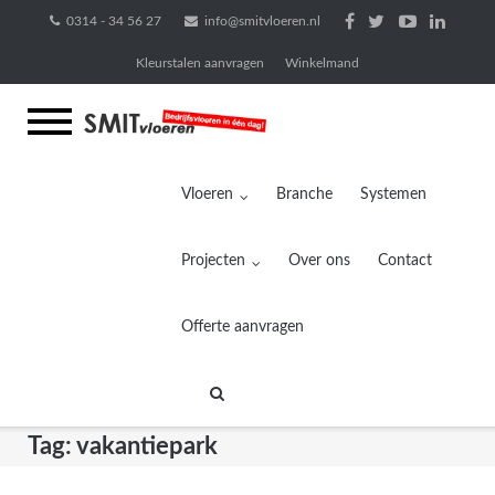
Ga
0314 - 34 56 27
info@smitvloeren.nl
naar
Kleurstalen aanvragen
Winkelmand
de
inhoud
Vloeren
Branche
Systemen
Projecten
Over ons
Contact
Offerte aanvragen
Tag:
vakantiepark