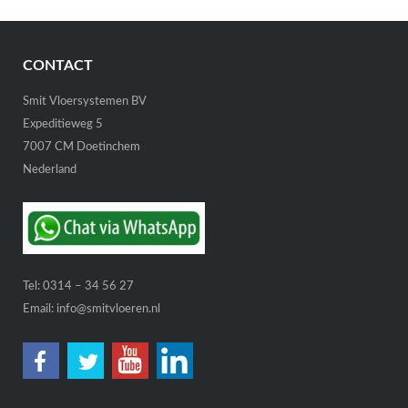
CONTACT
Smit Vloersystemen BV
Expeditieweg 5
7007 CM Doetinchem
Nederland
Tel:
0314 – 34 56 27
Email:
info@smitvloeren.nl