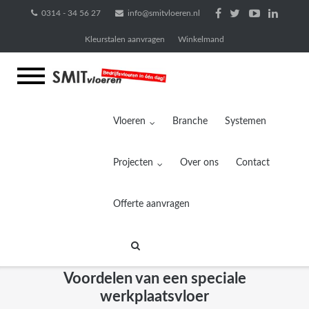
Ga
0314 - 34 56 27
info@smitvloeren.nl
naar
Kleurstalen aanvragen
Winkelmand
de
inhoud
Vloeren
Branche
Systemen
Projecten
Over ons
Contact
Offerte aanvragen
Voordelen van een speciale
werkplaatsvloer