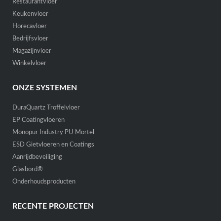
Restaurantvloer
Keukenvloer
Horecavloer
Bedrijfsvloer
Magazijnvloer
Winkelvloer
ONZE SYSTEMEN
DuraQuartz Troffelvloer
EP Coatingvloeren
Monopur Industry PU Mortel
ESD Gietvloeren en Coatings
Aanrijdbeveiliging
Glasbord®
Onderhoudsproducten
RECENTE PROJECTEN