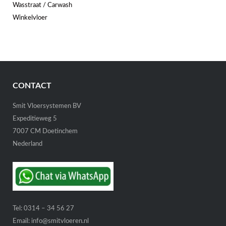
Wasstraat / Carwash
Winkelvloer
CONTACT
Smit Vloersystemen BV
Expeditieweg 5
7007 CM Doetinchem
Nederland
Tel:
0314 – 34 56 27
Email:
info@smitvloeren.nl