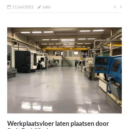
Beric
11 juni 2021
sales
navig
Werkplaatsvloer laten plaatsen door