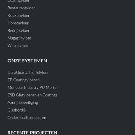
Coatingvloer
Restaurantvloer
Keukenvloer
Horecavloer
Bedrijfsvloer
Magazijnvloer
Winkelvloer
ONZE SYSTEMEN
DuraQuartz Troffelvloer
EP Coatingvloeren
Monopur Industry PU Mortel
ESD Gietvloeren en Coatings
Aanrijdbeveiliging
Glasbord®
Onderhoudsproducten
RECENTE PROJECTEN