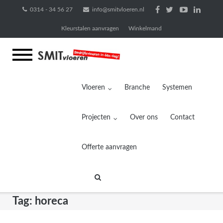
Ga
0314 - 34 56 27
info@smitvloeren.nl
naar
Kleurstalen aanvragen
Winkelmand
de
inhoud
Vloeren
Branche
Systemen
Projecten
Over ons
Contact
Offerte aanvragen
Tag:
horeca