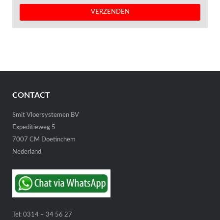
CONTACT
Smit Vloersystemen BV
Expeditieweg 5
7007 CM Doetinchem
Nederland
Tel:
0314 – 34 56 27